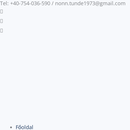
Tel: +40-754-036-590 / nonn.tunde1973@gmail.com
Skip
to
content
Főoldal