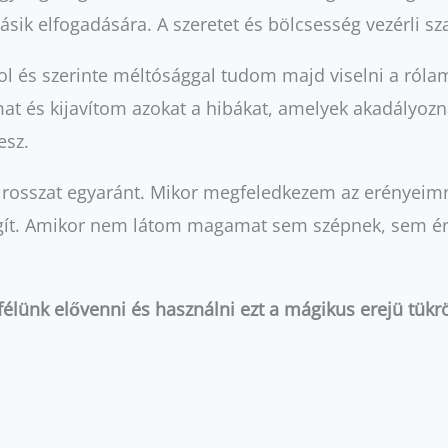
ásik elfogadására. A szeretet és bölcsesség vezérli sza
dol és szerinte méltósággal tudom majd viselni a róla
mat és kijavítom azokat a hibákat, amelyek akadályo
esz.
 rosszat egyaránt. Mikor megfeledkezem az erényeimrő
lágít. Amikor nem látom magamat sem szépnek, sem ért
félünk elővenni és használni ezt a mágikus erejü tükrö