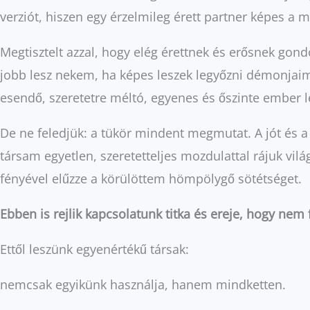
verziót, hiszen egy érzelmileg érett partner képes a m
Megtisztelt azzal, hogy elég érettnek és erősnek gon
jobb lesz nekem, ha képes leszek legyőzni démonjai
esendő, szeretetre méltó, egyenes és őszinte ember l
De ne feledjük: a tükör mindent megmutat. A jót és a
társam egyetlen, szeretetteljes mozdulattal rájuk vi
fényével elűzze a körülöttem hömpölygő sötétséget.
Ebben is rejlik kapcsolatunk titka és ereje, hogy nem 
Ettől leszünk egyenértékű társak:
nemcsak egyikünk használja, hanem mindketten.