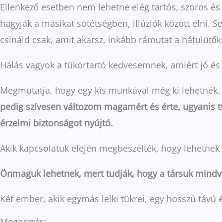
Ellenkező esetben nem lehetne elég tartós, szoros é
hagyják a másikat sötétségben, illúziók között élni.
csináld csak, amit akarsz, inkább rámutat a hátulütő
Hálás vagyok a tükörtartó kedvesemnek, amiért jó és 
Megmutatja, hogy egy kis munkával még ki lehetnék
pedig szívesen változom magamért és érte, ugyanis tud
érzelmi biztonságot nyújtó.
Akik kapcsolatuk elején megbeszélték, hogy lehetnek 
Önmaguk lehetnek, mert tudják, hogy a társuk mindvé
Két ember, akik egymás lelki tükrei, egy hosszú távú é
Megosztás: