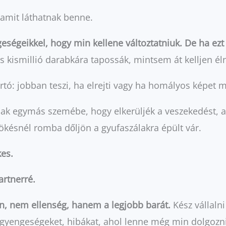
 amit láthatnak benne.
eségeikkel, hogy min kellene változtatniuk. De ha e
és kismillió darabkára tapossák, mintsem át kelljen él
rtó: jobban teszi, ha elrejti vagy ha homályos képet m
rnak egymás szemébe, hogy elkerüljék a veszekedést, 
lökésnél romba dőljön a gyufaszálakra épült vár.
kes.
rtnerré.
on, nem ellenség, hanem a legjobb barát.
Kész vállalni
 a gyengeségeket, hibákat, ahol lenne még min dolgoz