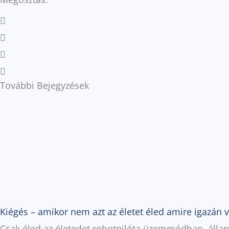
További Bejegyzések
Kiégés – amikor nem azt az életet éled amire igazán 
Csak éled az életedet robotpilóta üzemmódban, állan