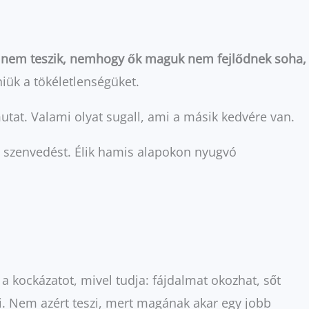
zt nem teszik, nemhogy ők maguk nem fejlődnek soha,
niük a tökéletlenségüket.
utat. Valami olyat sugall, ami a másik kedvére van.
a szenvedést. Élik hamis alapokon nyugvó
 a kockázatot, mivel tudja: fájdalmat okozhat, sőt
ni. Nem azért teszi, mert magának akar egy jobb