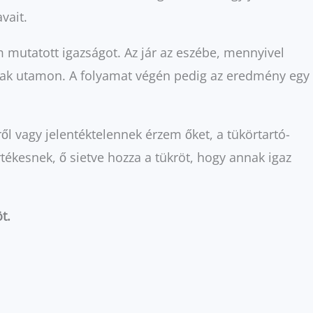
vait.
m mutatott igazságot. Az jár az eszébe, mennyivel
znak utamon. A folyamat végén pedig az eredmény egy
l vagy jelentéktelennek érzem őket, a tükörtartó-
ékesnek, ő sietve hozza a tükröt, hogy annak igaz
t.