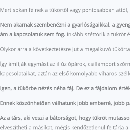
Mert sokan félnek a tükörtől vagy pontosabban attól,
Nem akarnak szembenézni a gyarlóságaikkal, a gyeng
ám a kapcsolatuk sem fog.
Inkább széttörik a tükröt 
Olykor arra a következtetésre jut a megalkuvó tükörta
Így ámítják egymást az illúziópárok, csillámport szó
kapcsolataikat, aztán az első komolyabb viharos szél
Igen, a tükörbe nézés néha fáj. De ez a fájdalom érté
Ennek köszönhetően válhatunk jobb emberré, jobb pa
Az a társ, aki veszi a bátorságot, hogy tükröt mutass
elveszítheti a másikat, mégis kendőzetlenül feltárja