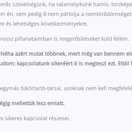
s erős szövetségünk, ha valamelyikünk hamis, torzkép
 Sem én, sem pedig ő nem pártolja a nemtörődömséget,
kre és lehetséges következményekre.
rossz pillanataimban is megerősítéseket küld felém.
.
Néha azért mutat többnek, mert még van bennem elég 
om: kapcsolatunk sikeréért ő is megteszi ezt. Ettől l
egymás tükörtartó-társai, azoknak nem kell megfelelé
gig mellettük lesz emiatt.
s sikeres kapcsolat részesei.