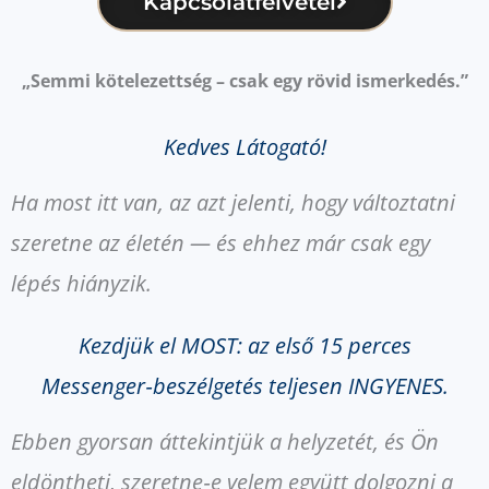
Kapcsolatfelvétel
„Semmi kötelezettség – csak egy rövid ismerkedés.”
Kedves Látogató!
Ha most itt van, az azt jelenti, hogy változtatni
szeretne az életén — és ehhez már csak egy
lépés hiányzik.
Kezdjük el MOST: az első 15 perces
Messenger‑beszélgetés teljesen INGYENES.
Ebben gyorsan áttekintjük a helyzetét, és Ön
eldöntheti, szeretne‑e velem együtt dolgozni a