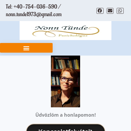
Skip
Tel: +40-754-036-590 /
to
nonn.tunde1973@gmail.com
content
Üdvözlöm a honlapomon!