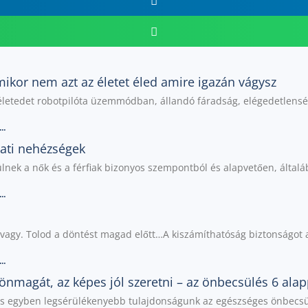
mikor nem azt az életet éled amire igazán vágysz
életedet robotpilóta üzemmódban, állandó fáradság, elégedetlensé
..
ati nehézségek
nek a nők és a férfiak bizonyos szempontból és alapvetően, által
..
vagy. Tolod a döntést magad előtt…A kiszámíthatóság biztonságot
..
 önmagát, az képes jól szeretni – az önbecsülés 6 alap
 egyben legsérülékenyebb tulajdonságunk az egészséges önbecsülé