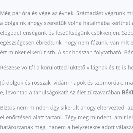
Még pár óra és vége az évnek. Számadást végzünk mire
a dolgaink ahogy szerettük volna hatalmába keríthet a
elégedetlenségünk és feszültségünk csökkenjen. Sz
egészségesen ébredtünk, hogy nem fázunk, van mit en
ért minket elkerült stb. A sor hosszan folytatható. 
Részese voltál a körülötted lüktető világnak és te is h
Jó dolgok és rosszak, vidám napok és szomorúak, maga
e, levontad a tanulságokat? Az élet zűrzavarában
BÉK
Biztos nem minden úgy sikerült ahogy eltervezted, az
ellenőrzésed alatt tartani. Tégy meg mindent, amit le
határozzanak meg, hanem a helyzetekre adott válasza