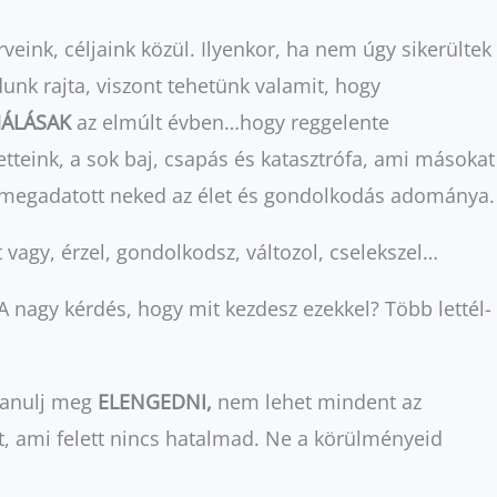
eink, céljaink közül. Ilyenkor, ha nem úgy sikerültek
unk rajta, viszont tehetünk valamit, hogy
ÁLÁSAK
az elmúlt évben…hogy reggelente
teink, a sok baj, csapás és katasztrófa, ami másokat
os: megadatott neked az élet és gondolkodás adománya.
t vagy, érzel, gondolkodsz, változol, cselekszel…
 nagy kérdés, hogy mit kezdesz ezekkel? Több lettél-
 tanulj meg
ELENGEDNI,
nem lehet mindent az
zt, ami felett nincs hatalmad. Ne a körülményeid