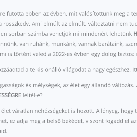
 futotta ebben az évben, mit valósítottunk meg a terv
 rosszkedv. Ami elmúlt az elmúlt, változtatni nem tud
épen sorban számba vehetjük mi mindenért lehetünk
H
nünk, van ruhánk, munkánk, vannak barátaink, szeret
Bármi is történt veled a 2022-es évben egy dolog bizt
ozzáadtad a te kis önálló világodat a nagy egészhez. It
sságok és mélységek, az élet egy állandó változás. A
ESSÉGRE
leltél-e?
 élet váratlan nehézségeket is hozott. A lényeg, hogy
het, ez adja meg a belső békédet, viszont fogadd el a
id.