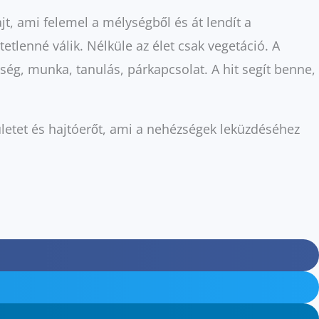
t, ami felemel a mélységből és át lendít a
etlenné válik. Nélküle az élet csak vegetáció. A
ség, munka, tanulás, párkapcsolat. A hit segít benne,
ületet és hajtóerőt, ami a nehézségek leküzdéséhez