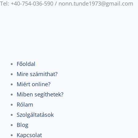
Tel: +40-754-036-590 / nonn.tunde1973@gmail.com
Skip
to
content
Főoldal
Mire számithat?
Miért online?
Miben segíthetek?
Rólam
Szolgáltatások
Blog
Kapcsolat