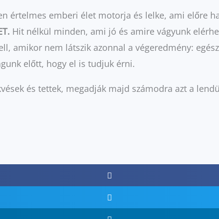
 értelmes emberi élet motorja és lelke, ami előre haj
ET.
Hit nélkül minden, ami jó és amire vágyunk elérhet
kell, amikor nem látszik azonnal a végeredmény: egész
unk előtt, hogy el is tudjuk érni.
lekvések és tettek, megadják majd számodra azt a lend