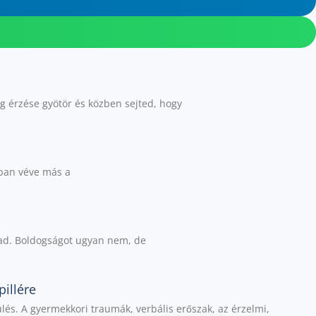
g érzése gyötör és közben sejted, hogy
ában véve más a
 ad. Boldogságot ugyan nem, de
pillére
s. A gyermekkori traumák, verbális erőszak, az érzelmi,