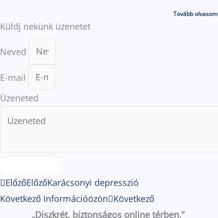
Tovább olvasom.
Küldj nekünk üzenetet
Neved
E-mail
Üzeneted
Elküldöm
Előző
Előző
Karácsonyi depresszió
Következő
Információözön
Következő
„Diszkrét, biztonságos online térben.”