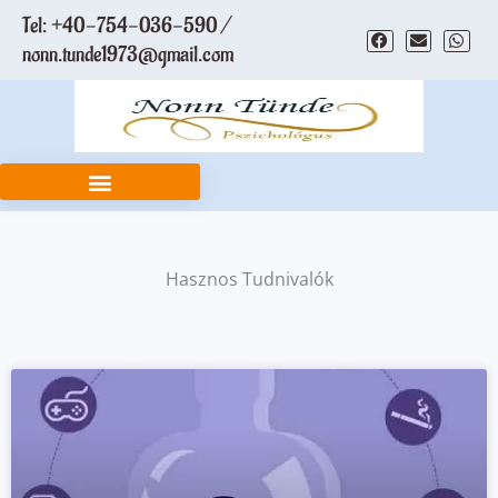
Skip
Tel: +40-754-036-590 /
to
nonn.tunde1973@gmail.com
content
Hasznos Tudnivalók