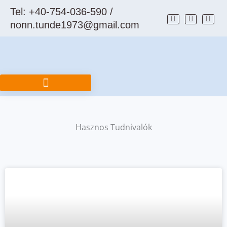
Skip
Tel: +40-754-036-590 /
to
nonn.tunde1973@gmail.com
content
Hasznos Tudnivalók