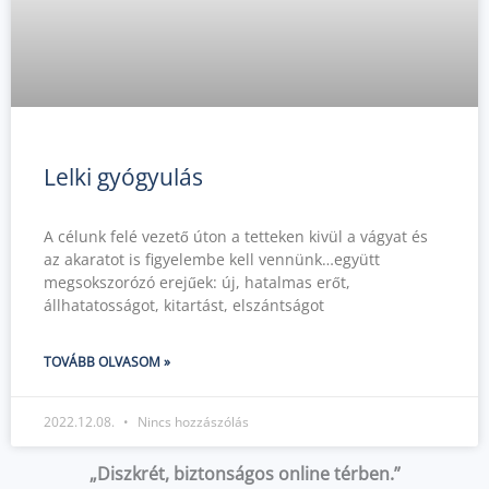
Lelki gyógyulás
A célunk felé vezető úton a tetteken kivül a vágyat és
az akaratot is figyelembe kell vennünk…együtt
megsokszorózó erejűek: új, hatalmas erőt,
állhatatosságot, kitartást, elszántságot
TOVÁBB OLVASOM »
2022.12.08.
Nincs hozzászólás
„Diszkrét, biztonságos online térben.”